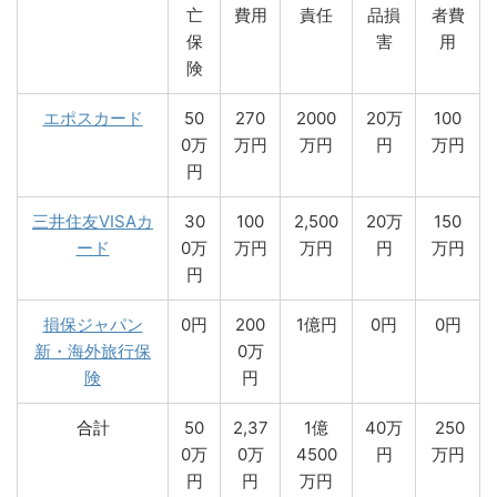
亡
費用
責任
品損
者費
保
害
用
険
エポスカード
50
270
2000
20万
100
0万
万円
万円
円
万円
円
三井住友VISAカ
30
100
2,500
20万
150
ード
0万
万円
万円
円
万円
円
損保ジャパン
0円
200
1億円
0円
0円
新・海外旅行保
0万
険
円
合計
50
2,37
1億
40万
250
0万
0万
4500
円
万円
円
円
万円