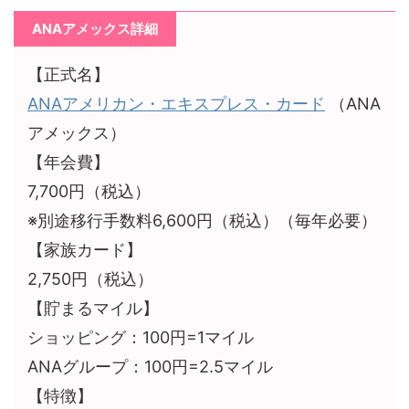
ANAアメックス詳細
【正式名】
ANAアメリカン・エキスプレス・カード
（ANA
アメックス）
【年会費】
7,700円（税込）
※別途移行手数料6,600円（税込）（毎年必要）
【家族カード】
2,750円（税込）
【貯まるマイル】
ショッピング：100円=1マイル
ANAグループ：100円=2.5マイル
【特徴】