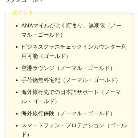
ポイント
ANAマイルがよく貯まり、無期限（ノー
マル・ゴールド）
ビジネスクラスチェックインカウンター利
用可能（ゴールド）
空港ラウンジ（ノーマル・ゴールド）
手荷物無料宅配（ノーマル・ゴールド）
海外旅行先での日本語サポート（ノーマ
ル・ゴールド）
海外旅行保険（ノーマル・ゴールド）
スマートフォン・プロテクション（ゴール
ド）