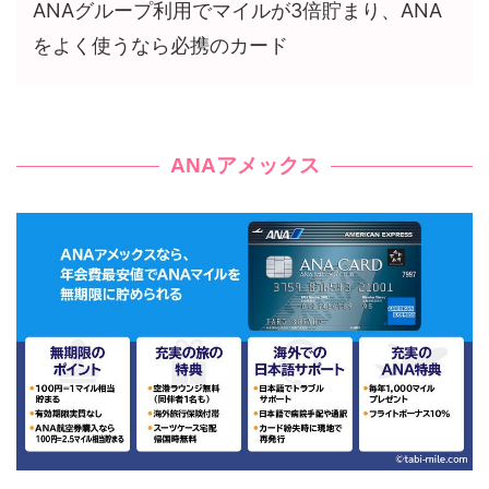
ANAグループ利用でマイルが3倍貯まり、ANA
をよく使うなら必携のカード
ANAアメックス