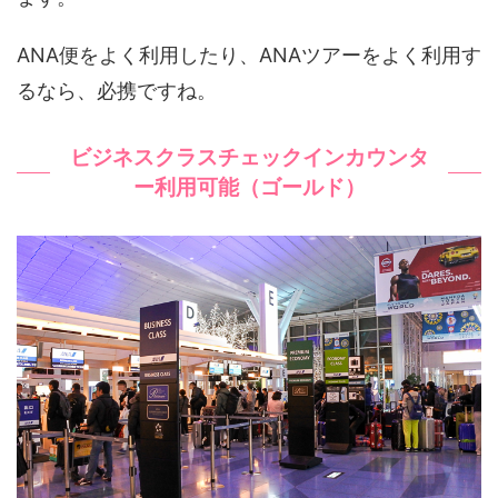
ANA便をよく利用したり、ANAツアーをよく利用す
るなら、必携ですね。
ビジネスクラスチェックインカウンタ
ー利用可能（ゴールド）