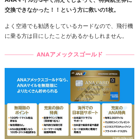
交換できなかった！！という方に救いの1枚。
よく空港でも勧誘をしているカードなので、飛行機
に乗る方は目にしたことがあるかもしれません。
ANAアメックスゴールド