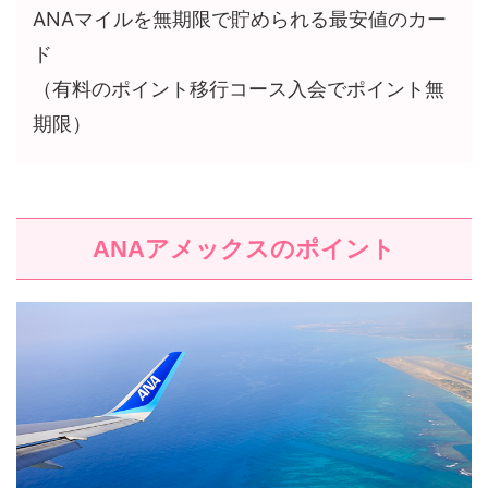
ANAマイルを無期限で貯められる最安値のカー
ド
（有料のポイント移行コース入会でポイント無
期限）
ANAアメックスのポイント