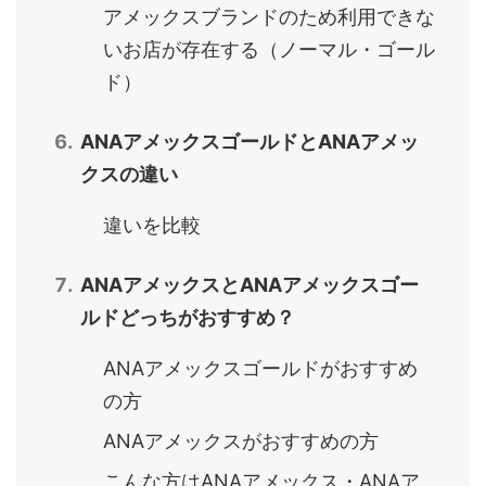
アメックスブランドのため利用できな
いお店が存在する（ノーマル・ゴール
ド）
ANAアメックスゴールドとANAアメッ
クスの違い
違いを比較
ANAアメックスとANAアメックスゴー
ルドどっちがおすすめ？
ANAアメックスゴールドがおすすめ
の方
ANAアメックスがおすすめの方
こんな方はANAアメックス・ANAア