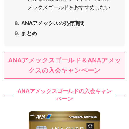
メックスゴールドをおすすめしない
ANAアメックスの発行期間
まとめ
ANAアメックスゴールド＆ANAアメッ
クスの入会キャンペーン
ANAアメックスゴールドの入会キャン
ペーン