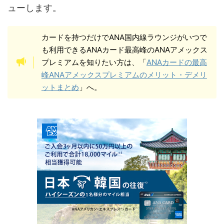
ューします。
カードを持つだけでANA国内線ラウンジがいつで
も利用できるANAカード最高峰のANAアメックス
プレミアムを知りたい方は、「
ANAカードの最高
峰ANAアメックスプレミアムのメリット・デメリ
ットまとめ
」へ。