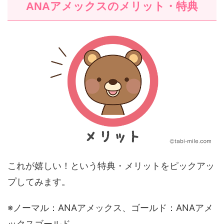
ANAアメックスのメリット・特典
これが嬉しい！という特典・メリットをピックアッ
プしてみます。
※ノーマル：ANAアメックス、ゴールド：ANAアメ
ックスゴールド