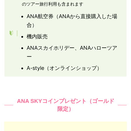
のツアー旅行利用も含まれます
ANA航空券（ANAから直接購入した場
合）
機内販売
ANAスカイホリデー、ANAハローツア
ー
A-style（オンラインショップ）
ANA SKYコインプレゼント（ゴールド
限定）