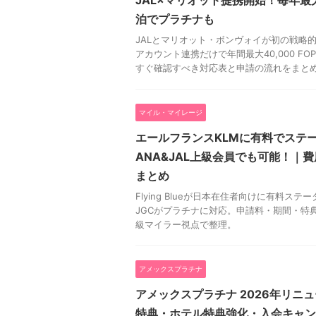
JAL×マリオット提携開始！毎年最大4
泊でプラチナも
JALとマリオット・ボンヴォイが初の戦略
アカウント連携だけで年間最大40,000 F
すぐ確認すべき対応表と申請の流れをまと
マイル・マイレージ
エールフランスKLMに有料でステ
ANA&JAL上級会員でも可能！｜
まとめ
Flying Blueが日本在住者向けに有料ステ
JGCがプラチナに対応。申請料・期間・特典
級マイラー視点で整理。
アメックスプラチナ
アメックスプラチナ 2026年リニ
特典・ホテル特典強化・入会キャン