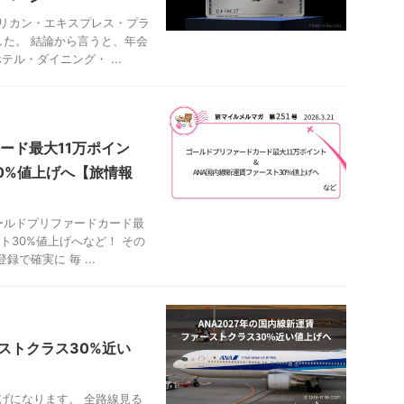
メリカン・エキスプレス・プラ
た。 結論から言うと、年会
テル・ダイニング・ ...
ード最大11万ポイン
0%値上げへ【旅情報
ールドプリファードカード最
ト30%値上げへなど！ その
で確実に 毎 ...
ーストクラス30%近い
上げになります。 全路線見る