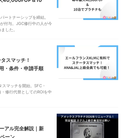
0,000FOP＆10
的パートナーシップを締結。
OPが付与。JGC修行中の人が今
めました。
ータスマッチ！
費用・条件・申請手順
ータスマッチを開始。SFC・
・修行代替としてのROIを中
ューアル完全解説｜新
ペーン