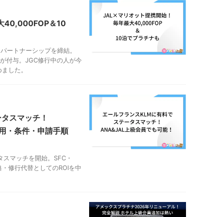
0,000FOP＆10
的パートナーシップを締結。
OPが付与。JGC修行中の人が今
めました。
ータスマッチ！
費用・条件・申請手順
ータスマッチを開始。SFC・
・修行代替としてのROIを中