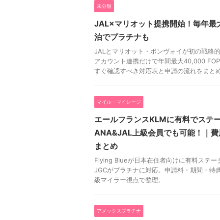
未分類
JAL×マリオット提携開始！毎年最大4
泊でプラチナも
JALとマリオット・ボンヴォイが初の戦略
アカウント連携だけで年間最大40,000 F
すぐ確認すべき対応表と申請の流れをまと
マイル・マイレージ
エールフランスKLMに有料でステ
ANA&JAL上級会員でも可能！｜
まとめ
Flying Blueが日本在住者向けに有料ステ
JGCがプラチナに対応。申請料・期間・特典
級マイラー視点で整理。
アメックスプラチナ