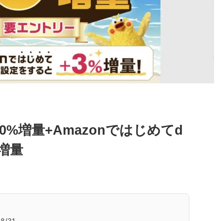
%増量+Amazonではじめてd
増量
8/31