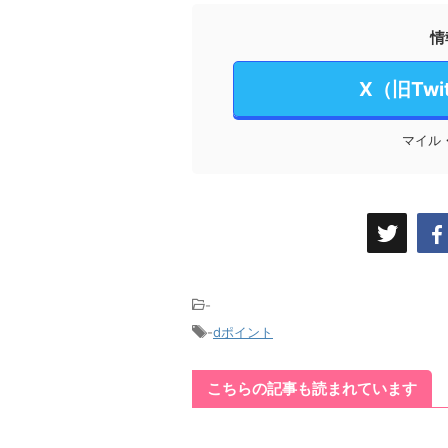
情
X（旧Tw
マイル
-
-
dポイント
こちらの記事も読まれています