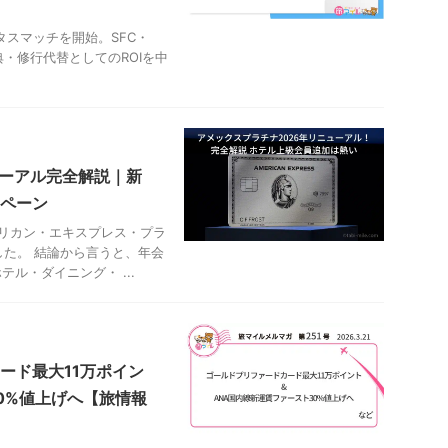
ータスマッチを開始。SFC・
・修行代替としてのROIを中
ューアル完全解説｜新
ペーン
メリカン・エキスプレス・プラ
た。 結論から言うと、年会
テル・ダイニング・ ...
ード最大11万ポイン
0%値上げへ【旅情報