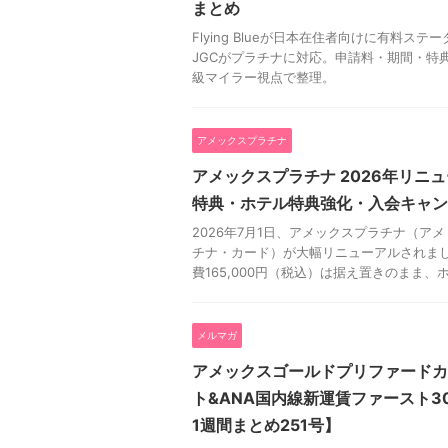
まとめ
Flying Blueが日本在住者向けに有料ステ
JGCがプラチナに対応。申請料・期間・特典
級マイラー視点で整理。
アメックスプラチナ
アメックスプラチナ 2026年リニ
特典・ホテル特典強化・入会キャン
2026年7月1日、アメックスプラチナ（ア
チナ・カード）が大幅リニューアルされまし
費165,000円（税込）は据え置きのまま、ホ
メルマガ
アメックスゴールドプリファードカ
ト&ANA国内線新運賃ファースト3
1週間まとめ251号】