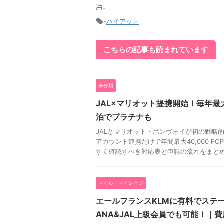
-
-
ハイアット
こちらの記事も読まれています
未分類
JAL×マリオット提携開始！毎年最大4
泊でプラチナも
JALとマリオット・ボンヴォイが初の戦略
アカウント連携だけで年間最大40,000 F
すぐ確認すべき対応表と申請の流れをまと
マイル・マイレージ
エールフランスKLMに有料でステ
ANA&JAL上級会員でも可能！｜