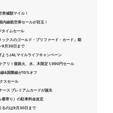
航空券減額マイル！
の国内線航空券セールが目玉！
ジタイムセール
メックスのゴールド・プリファード・カード」期
9月30日まで
げようJALマイルライフキャンペーン
アリ！復路火、水、木限定 1,990円セール
内線&国際線が15%オフ
ーナスセール
ナース プレミアムカードが誕生
ル最寄り）の駐車料金改定
るのは9月30日まで