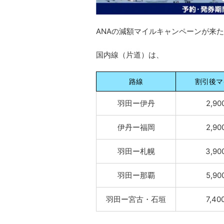
ANAの減額マイルキャンペーンが来
国内線（片道）は、
路線
割引後マ
羽田ー伊丹
2,90
伊丹ー福岡
2,90
羽田ー札幌
3,90
羽田ー那覇
5,90
羽田ー宮古・石垣
7,40