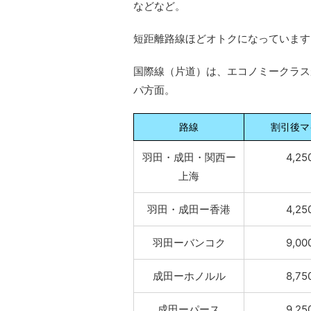
などなど。
短距離路線ほどオトクになっています
国際線（片道）は、エコノミークラス
パ方面。
路線
割引後マ
羽田・成田・関西ー
4,25
上海
羽田・成田ー香港
4,25
羽田ーバンコク
9,00
成田ーホノルル
8,75
成田ーパース
9,25