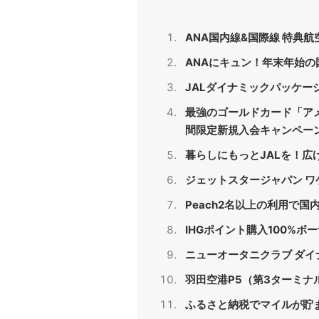
ANA国内線&国際線 特典
ANAにキュン！年末年始
JALダイナミックパッケー
最強のゴールドカード「ア
間限定新規入会キャンペーン
暮らしにもっとJALを！広
ジェットスタージャパン ワケ
Peach2名以上の利用で国
IHGポイント購入100%ボ
ニューオータニクラブ ダイ
羽田空港P5（第3ターミナ
ふるさと納税でマイルが貯ま