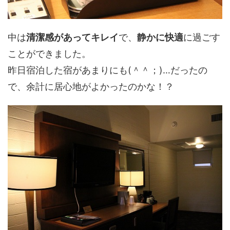
中は
清潔感があってキレイ
で、
静かに快適
に過ごす
ことができました。
昨日宿泊した宿があまりにも(＾＾；)…だったの
で、余計に居心地がよかったのかな！？