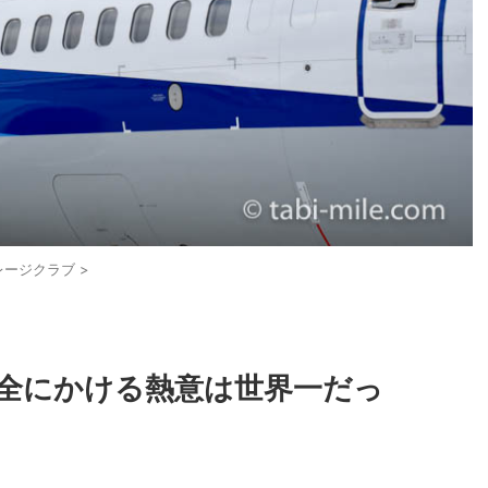
レージクラブ
>
安全にかける熱意は世界一だっ