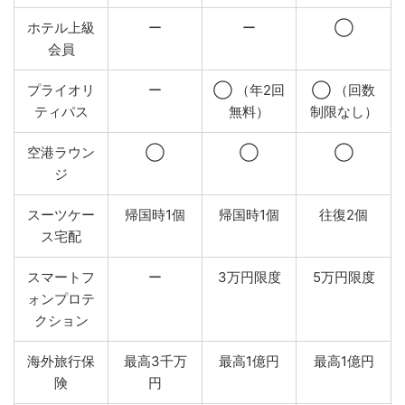
ホテル上級
ー
ー
◯
会員
プライオリ
ー
◯ （年2回
◯ （回数
ティパス
無料）
制限なし）
空港ラウン
◯
◯
◯
ジ
スーツケー
帰国時1個
帰国時1個
往復2個
ス宅配
スマートフ
ー
3万円限度
5万円限度
ォンプロテ
クション
海外旅行保
最高3千万
最高1億円
最高1億円
険
円