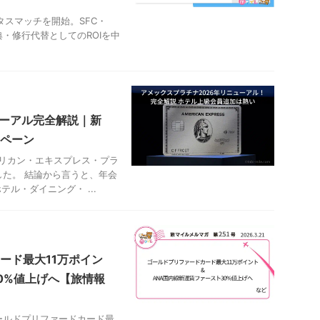
ータスマッチを開始。SFC・
・修行代替としてのROIを中
ューアル完全解説｜新
ペーン
メリカン・エキスプレス・プラ
た。 結論から言うと、年会
テル・ダイニング・ ...
ード最大11万ポイン
0%値上げへ【旅情報
ールドプリファードカード最