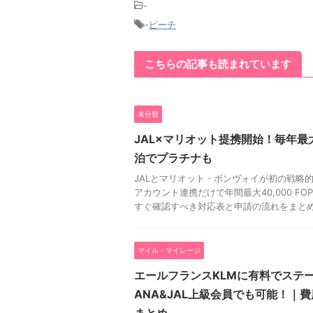
-
-
ピーチ
こちらの記事も読まれています
未分類
JAL×マリオット提携開始！毎年最大4
泊でプラチナも
JALとマリオット・ボンヴォイが初の戦略
アカウント連携だけで年間最大40,000 F
すぐ確認すべき対応表と申請の流れをまと
マイル・マイレージ
エールフランスKLMに有料でステ
ANA&JAL上級会員でも可能！｜
まとめ