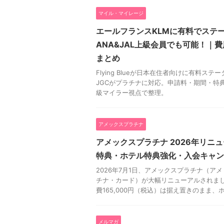
マイル・マイレージ
エールフランスKLMに有料でステ
ANA&JAL上級会員でも可能！｜
まとめ
Flying Blueが日本在住者向けに有料ステ
JGCがプラチナに対応。申請料・期間・特典
級マイラー視点で整理。
アメックスプラチナ
アメックスプラチナ 2026年リニ
特典・ホテル特典強化・入会キャン
2026年7月1日、アメックスプラチナ（ア
チナ・カード）が大幅リニューアルされまし
費165,000円（税込）は据え置きのまま、ホ
メルマガ