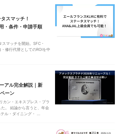
ータスマッチ！
費用・条件・申請手順
ータスマッチを開始。SFC・
・修行代替としてのROIを中
ューアル完全解説｜新
ペーン
メリカン・エキスプレス・プラ
た。 結論から言うと、年会
テル・ダイニング・ ...