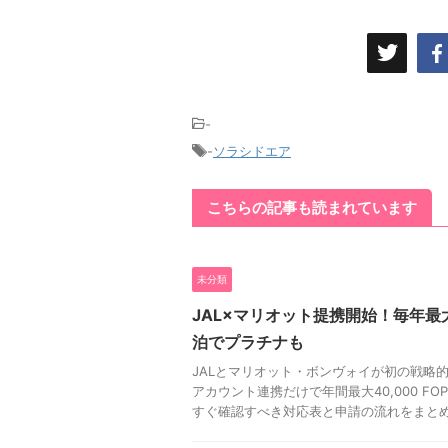
-
-
ソラシドエア
こちらの記事も読まれています
未分類
JAL×マリオット提携開始！毎年最大4
泊でプラチナも
JALとマリオット・ボンヴォイが初の戦略
アカウント連携だけで年間最大40,000 F
すぐ確認すべき対応表と申請の流れをまと