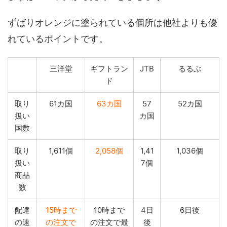
ずばりオレンジに塗られている個所は他社よりも優
れているポイントです。
三洋堂
ギフトラン
JTB
るるぶ
ド
取り
61カ国
63カ国
57
52カ国
扱い
カ国
国数
取り
1,611個
2,058個
1,41
1,036個
扱い
7個
商品
数
配達
15時まで
10時まで
4日
6日後
の速
の注文で
の注文で最
後