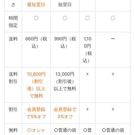
さ
最短翌日
短翌日
時間
〇
〇
〇
〇
指定
送料
660円（税
990円（税
1,10
ー
込）
込）
0円
（税
込）
送料
10,800円
13,000円
☓
☓
割引
（割引
（割引後）
後）以上
以上で無料
で無料
割引
会員登録
会員登録で
☓
☓
で5%オフ
3%オフ
無料
◎オシャ
○普通の袋
○普
○普通の袋