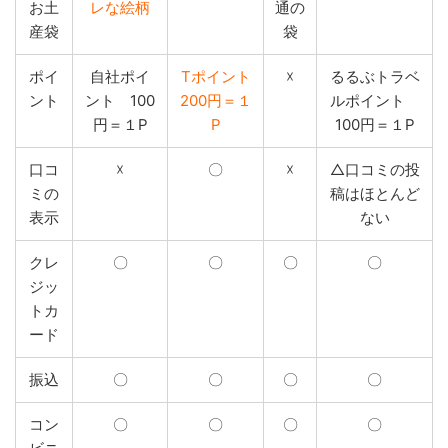
お土
レな絵柄
通の
産袋
袋
ポイ
自社ポイ
Tポイント
☓
るるぶトラベ
ント
ント 100
200円＝１
ルポイント
円＝１P
P
100円＝１P
口コ
☓
〇
☓
△口コミの投
ミの
稿はほとんど
表示
ない
クレ
〇
〇
〇
〇
ジッ
トカ
ード
振込
〇
〇
〇
〇
コン
〇
〇
〇
〇