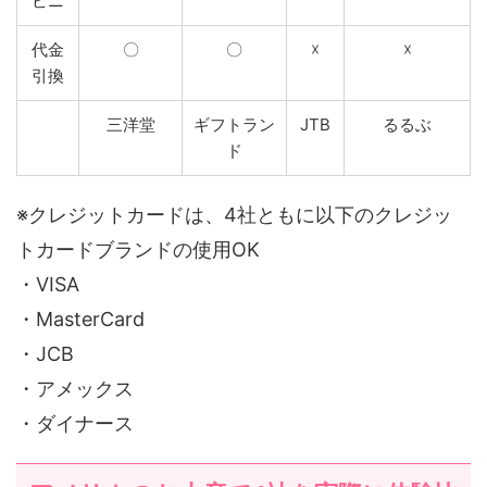
ビニ
代金
〇
〇
☓
☓
引換
三洋堂
ギフトラン
JTB
るるぶ
ド
※クレジットカードは、4社ともに以下のクレジッ
トカードブランドの使用OK
・VISA
・MasterCard
・JCB
・アメックス
・ダイナース