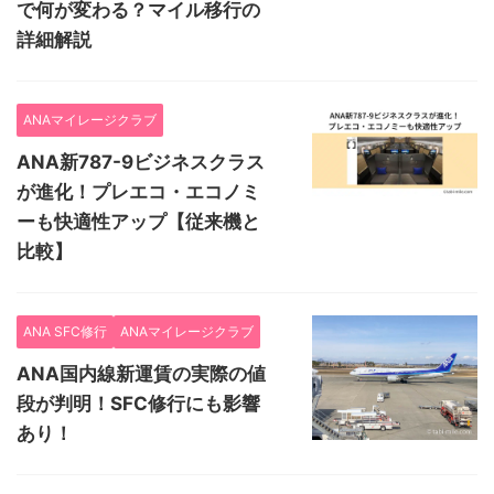
で何が変わる？マイル移行の
詳細解説
ANAマイレージクラブ
ANA新787-9ビジネスクラス
が進化！プレエコ・エコノミ
ーも快適性アップ【従来機と
比較】
ANA SFC修行
ANAマイレージクラブ
ANA国内線新運賃の実際の値
段が判明！SFC修行にも影響
あり！