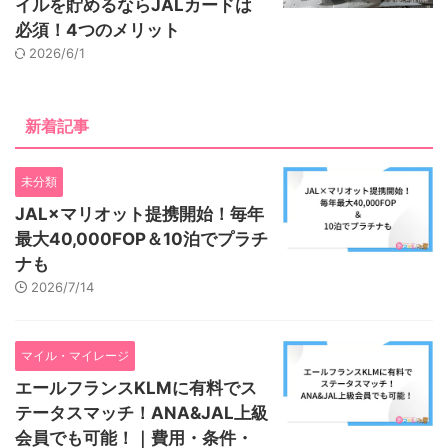
イルを貯めるならJALカードは
必須！4つのメリット
2026/6/1
新着記事
未分類
JAL×マリオット提携開始！毎年
最大40,000FOP＆10泊でプラチ
ナも
2026/7/14
マイル・マイレージ
エールフランスKLMに有料でス
テータスマッチ！ANA&JAL上級
会員でも可能！｜費用・条件・