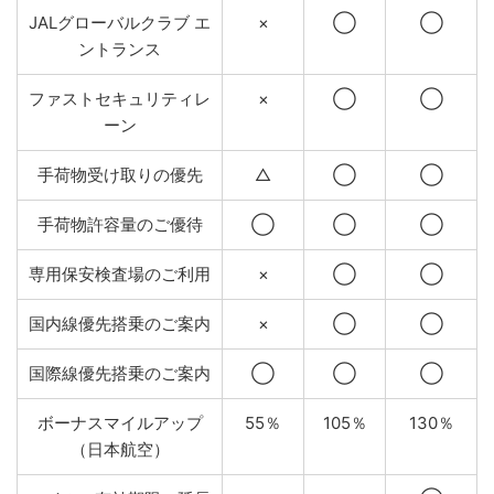
JALグローバルクラブ エ
×
◯
◯
ントランス
ファストセキュリティレ
×
◯
◯
ーン
手荷物受け取りの優先
△
◯
◯
手荷物許容量のご優待
◯
◯
◯
専用保安検査場のご利用
×
◯
◯
国内線優先搭乗のご案内
×
◯
◯
国際線優先搭乗のご案内
◯
◯
◯
ボーナスマイルアップ
55％
105％
130％
（日本航空）