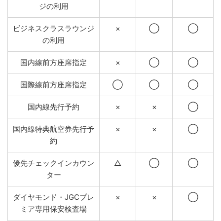
ジの利用
ビジネスクラスラウンジ
×
◯
◯
の利用
国内線前方座席指定
×
◯
◯
国際線前方座席指定
◯
◯
◯
国内線先行予約
×
×
◯
国内線特典航空券先行予
×
×
◯
約
優先チェックインカウン
△
◯
◯
ター
ダイヤモンド・JGCプレ
×
×
◯
ミア専用保安検査場