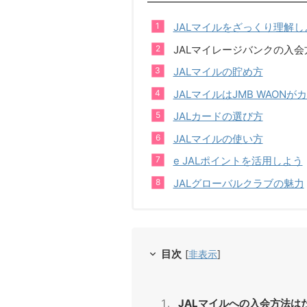
JALマイルをざっくり理解し
JALマイレージバンクの入
JALマイルの貯め方
JALマイルはJMB WAONが
JALカードの選び方
JALマイルの使い方
e JALポイントを活用しよう
JALグローバルクラブの魅力
目次
[
非表示
]
JALマイルへの入会方法は