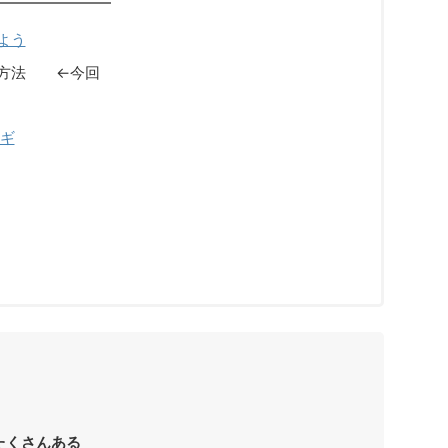
よう
会方法 ←今回
カギ
たくさんある