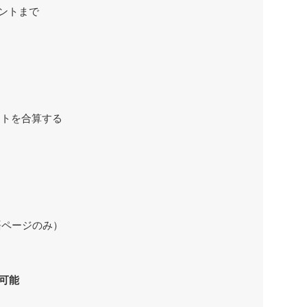
イントまで
ントを合算する
語ページのみ）
可能