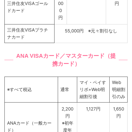
三井住友VISAゴール
00
円
ドカード
0
円
三井住友VISAプラチ
55,000円 ※元々割引なし
ナカード
ANA VISAカード／マスターカード（提
携カード）
マイ・ペイす
Web
※すべて税込
通常
リボ+Web明
明細割
細割引後
引のみ
2,200
1,127円
1,650
円
円
ANAカード（一般カー
※初年
ド）
度年