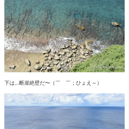
下は…断崖絶壁だ〜（￣ ￣；ひょえ～）