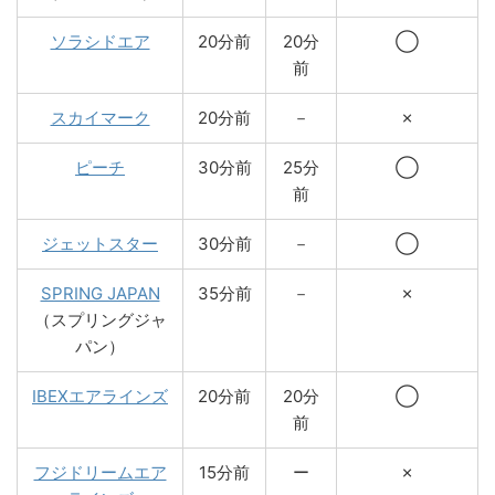
ソラシドエア
20分前
20分
◯
前
スカイマーク
20分前
－
✗
ピーチ
30分前
25分
◯
前
ジェットスター
30分前
－
◯
SPRING JAPAN
35分前
－
✗
（スプリングジャ
パン）
IBEXエアラインズ
20分前
20分
◯
前
フジドリームエア
15分前
ー
✗