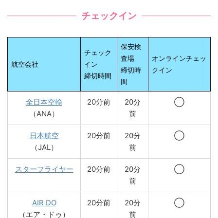
チェックイン
保安検
チェック
査場
オンラインチェッ
航空会社
イン
締切時
クイン
締切時間
間
全日本空輸
20分前
20分
◯
（ANA）
前
日本航空
20分前
20分
◯
（JAL）
前
スターフライヤー
20分前
20分
◯
前
AIR DO
20分前
20分
◯
（エア・ドゥ）
前