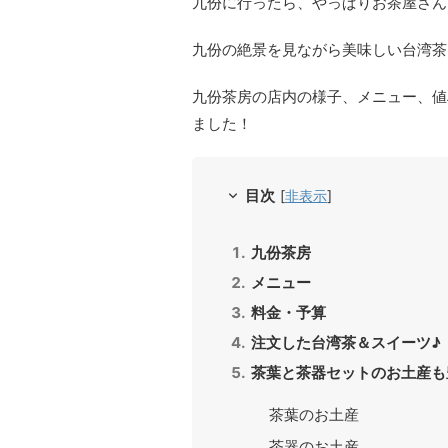
九份に行ったら、やっぱりお茶屋さん
九份の絶景を見ながら美味しい台湾茶
九份茶房の店内の様子、メニュー、値
ました！
目次
[
非表示
]
九份茶房
メニュー
料金・予算
注文した台湾茶＆スイーツ♪
茶葉と茶器セットのお土産も
茶葉のお土産
茶器のお土産