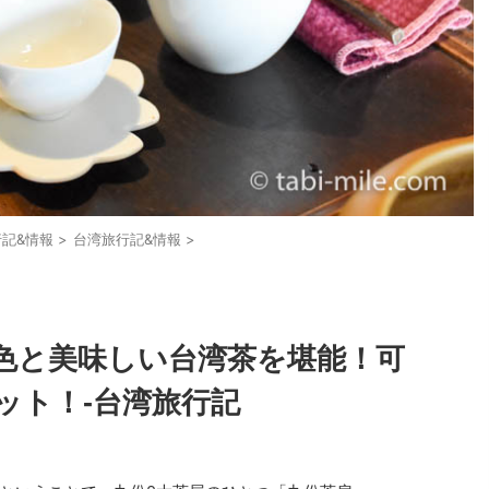
記&情報
>
台湾旅行記&情報
>
色と美味しい台湾茶を堪能！可
ット！-台湾旅行記