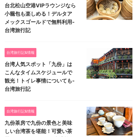
台北松山空港VIPラウンジなら
小籠包も楽しめる！デルタア
メックスゴールドで無料利用-
台湾旅行記
台湾旅行記&情報
台湾人気スポット「九份」は
こんなタイムスケジュールで
観光！トイレ事情についても-
台湾旅行記
台湾旅行記&情報
九份茶房で九份の景色と美味
しい台湾茶を堪能！可愛い茶