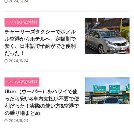
2024/6/24
ハワイ旅行記&情報
チャーリーズタクシーでホノル
ル空港からホテルへ。定額制で
安く、日本語で予約ができ便利
だった！
2024/6/24
ハワイ旅行記&情報
Uber（ウーバー）をハワイで使
ったら安い&車内支払い不要で便
利だった！実際の使い方&空港で
の乗り場まとめ
2024/6/24